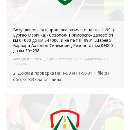
Визуален оглед и проверка на място на път II-99 “(
Бургас-Маринка)- Созопол- Приморско-Царево от
км 0+000 до км 54+000, и на път III-9901 „Царево-
Варвара-Ахтопол-Синеморец-Резово от км 0+000
до км 30+238
Доклади и анализи
,
Доклади от проверки
By
adminXNRY
15/03/2023
2_Доклад проверка на II-99 и III-9901 1 file(s)
656.73 KB Свали файла