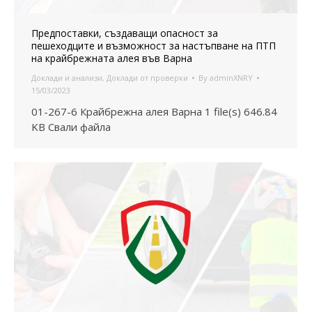
Предпоставки, създаващи опасност за
пешеходците и възможност за настъпване на ПТП
на крайбрежната алея във Варна
Доклади и анализи
,
Доклади от проверки
By
adminXNRY
15/03/2023
01-267-6 Крайбрежна алея Варна 1 file(s) 646.84
KB Свали файла