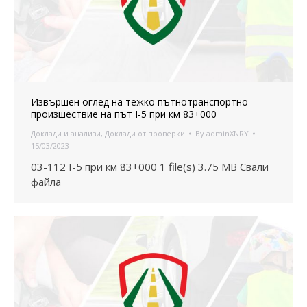
Извършен оглед на тежко пътнотранспортно
произшествие на път I-5 при км 83+000
Доклади и анализи
,
Доклади от проверки
By
adminXNRY
15/03/2023
03-112 I-5 при км 83+000 1 file(s) 3.75 MB Свали
файла