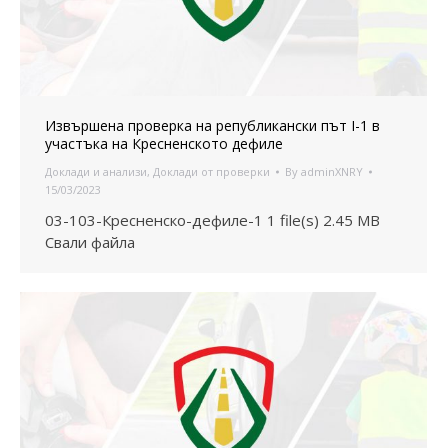
Извършена проверка на републикански път I-1 в
участъка на Кресненското дефиле
Доклади и анализи
,
Доклади от проверки
By
adminXNRY
15/03/2023
03-103-Кресненско-дефиле-1 1 file(s) 2.45 MB
Свали файла