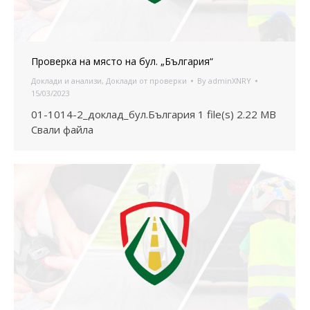
Проверка на място на бул. „България“
Доклади и анализи
,
Доклади от проверки
By
adminXNRY
15/03/2023
01-1014-2_доклад_бул.България 1 file(s) 2.22 MB
Свали файла