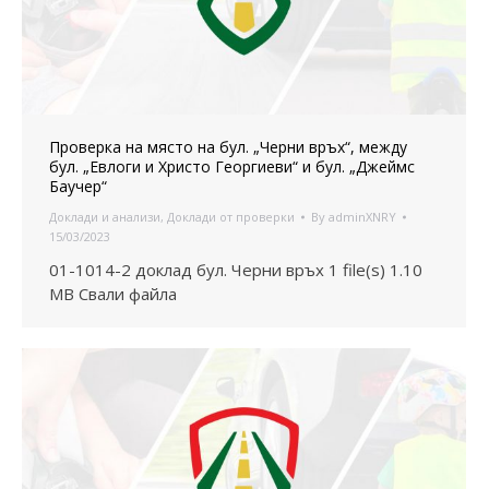
Проверка на място на бул. „Черни връх“, между
бул. „Евлоги и Христо Георгиеви“ и бул. „Джеймс
Баучер“
Доклади и анализи
,
Доклади от проверки
By
adminXNRY
15/03/2023
01-1014-2 доклад бул. Черни връх 1 file(s) 1.10
MB Свали файла