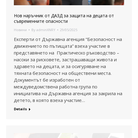
Нов наръчник от ДАЗД за защита на децата от
съвременните опасности
Новини
By
adminXNRY
29/05/2025
Експерти от Държавна агенция “Безопасност на
движението по пътищата” взеха участие в
представянето на Практическо ръководство –
насоки за рисковете, застрашаващи живота и
здравето на децата, и за осигуряване на
тяхната безопасност на обществени места.
Документът бе изработен от
междуведомствена работна група по
инициатива на Държавна агенция за закрила на
детето, в която взеха участие…
Details