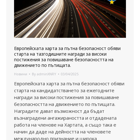
Европейската харта за пътна безопасност обяви
старта на тазгодишните награди за високи
постижения за повишаване безопасността на
движението по пътищата.
Новини
By
adminXNRY
03/04/2025
Европейската харта за пътна безопасност обяви
старта на кандидатстването за ежегодните
награди за високи постижения за повишаване
безопасността на движението по пътищата.
Наградите дават възможност да бъдат
възнаградени ангажираността и отдадената
работа на членове на Хартата, а също така е
начин да даде на дейността на членовете
международно признание и широка