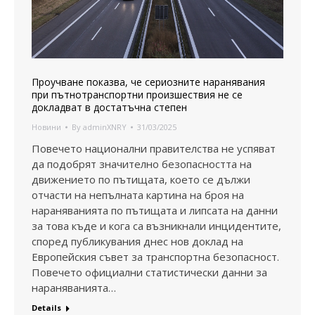
Проучване показва, че сериозните наранявания
при пътнотранспортни произшествия не се
докладват в достатъчна степен
Новини
By
adminXNRY
31/03/2025
Повечето национални правителства не успяват
да подобрят значително безопасността на
движението по пътищата, което се дължи
отчасти на непълната картина на броя на
нараняванията по пътищата и липсата на данни
за това къде и кога са възникнали инцидентите,
според публикувания днес нов доклад на
Европейския съвет за транспортна безопасност.
Повечето официални статистически данни за
нараняванията…
Details