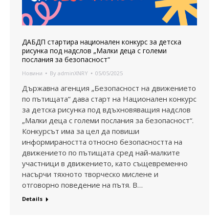
ДАБДП стартира национален конкурс за детска
рисунка под надслов „Малки деца с големи
послания за безопасност“
Новини
By
adminXNRY
05/05/2025
Държавна агенция „Безопасност на движението
по пътищата“ дава старт на Национален конкурс
за детска рисунка под вдъхновяващия надслов
„Малки деца с големи послания за безопасност“.
Конкурсът има за цел да повиши
информираността относно безопасността на
движението по пътищата сред най-малките
участници в движението, като същевременно
насърчи тяхното творческо мислене и
отговорно поведение на пътя. В…
Details