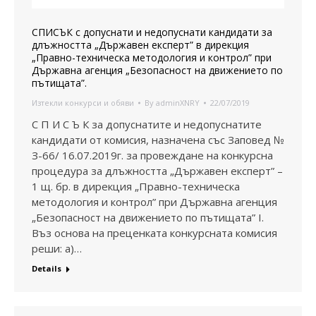
СПИСЪК с допуснати и недопуснати кандидати за
длъжността „Държавен експерт” в дирекция
„Правно-техническа методология и контрол” при
Държавна агенция „Безопасност на движението по
пътищата”.
Изтекли конкурси и обяви
By
adminXNRY
22/07/2019
С П И С Ъ К за допуснатите и недопуснатите
кандидати от комисия, назначена със Заповед №
З-66/ 16.07.2019г. за провеждане на конкурсна
процедура за длъжността „Държавен експерт” –
1 щ. бр. в дирекция „Правно-техническа
методология и контрол” при Държавна агенция
„Безопасност на движението по пътищата” I.
Въз основа на преценката конкурсната комисия
реши: а)…
Details