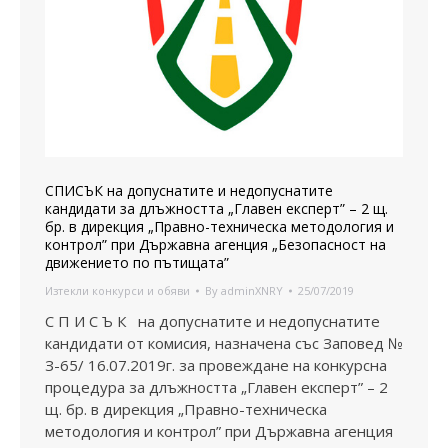
СПИСЪК на допуснатите и недопуснатите
кандидати за длъжността „Главен експерт” – 2 щ.
бр. в дирекция „Правно-техническа методология и
контрол” при Държавна агенция „Безопасност на
движението по пътищата”
Изтекли конкурси и обяви
By
adminXNRY
25/07/2019
С П И С Ъ К на допуснатите и недопуснатите
кандидати от комисия, назначена със Заповед №
З-65/ 16.07.2019г. за провеждане на конкурсна
процедура за длъжността „Главен експерт” – 2
щ. бр. в дирекция „Правно-техническа
методология и контрол” при Държавна агенция