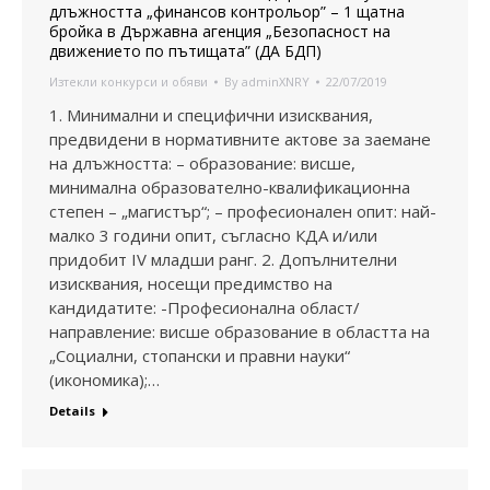
длъжността „финансов контрольор” – 1 щатна
бройка в Държавна агенция „Безопасност на
движението по пътищата” (ДА БДП)
Изтекли конкурси и обяви
By
adminXNRY
22/07/2019
1. Минимални и специфични изисквания,
предвидени в нормативните актове за заемане
на длъжността: – образование: висше,
минимална образователно-квалификационна
степен – „магистър“; – професионален опит: най-
малко 3 години опит, съгласно КДА и/или
придобит IV младши ранг. 2. Допълнителни
изисквания, носещи предимство на
кандидатите: -Професионална област/
направление: висше образование в областта на
„Социални, стопански и правни науки“
(икономика);…
Details