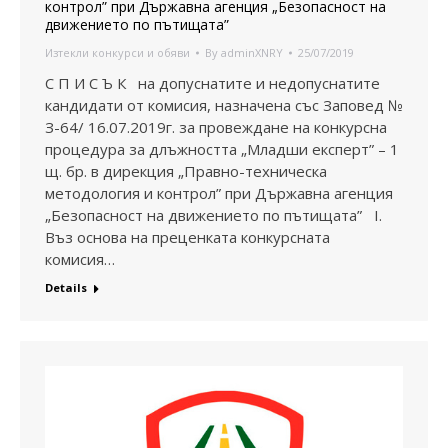
контрол” при Държавна агенция „Безопасност на
движението по пътищата”
Изтекли конкурси и обяви
By
adminXNRY
25/07/2019
С П И С Ъ К на допуснатите и недопуснатите
кандидати от комисия, назначена със Заповед №
З-64/ 16.07.2019г. за провеждане на конкурсна
процедура за длъжността „Младши експерт” – 1
щ. бр. в дирекция „Правно-техническа
методология и контрол” при Държавна агенция
„Безопасност на движението по пътищата” I.
Въз основа на преценката конкурсната
комисия…
Details