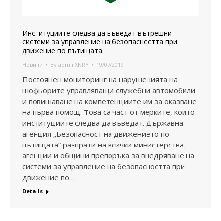
Институциите следва да въведат вътрешни
системи за управление на безопасността при
движение по пътищата
Новини
By
adminXNRY
19/07/2019
Постоянен мониторинг на нарушенията на
шофьорите управляващи служебни автомобили
и повишаване на компетенциите им за оказване
на първа помощ. Това са част от мерките, които
институциите следва да въведат. Държавна
агенция „Безопасност на движението по
пътищата“ разпрати на всички министерства,
агенции и общини препоръка за внедряване на
системи за управление на безопасността при
движение по…
Details