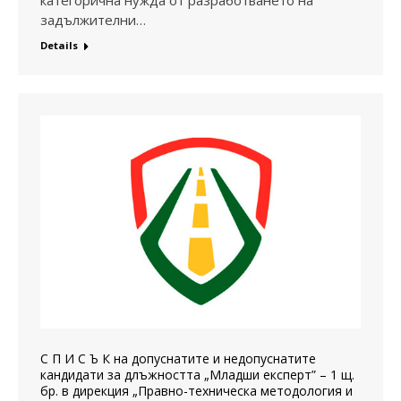
задължителни…
Details
С П И С Ъ К на допуснатите и недопуснатите
кандидати за длъжността „Младши експерт” – 1 щ.
бр. в дирекция „Правно-техническа методология и