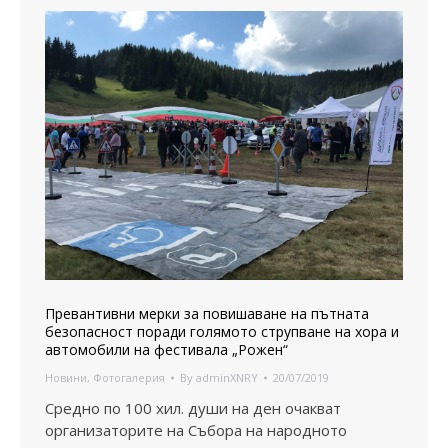
Превантивни мерки за повишаване на пътната
безопасност поради голямото струпване на хора и
автомобили на фестивала „Рожен“
Новини
,
Фотогалерия
By
adminXNRY
20/07/2019
Средно по 100 хил. души на ден очакват
организаторите на Събора на народното