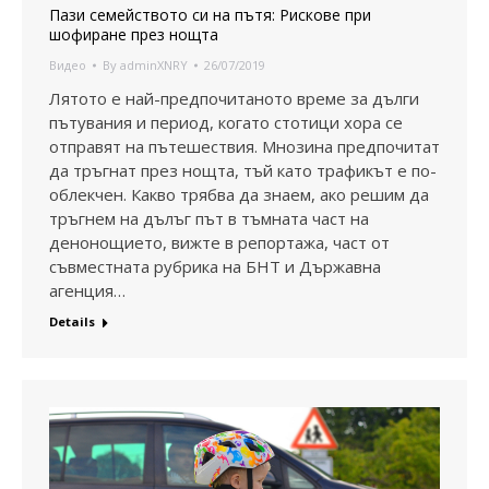
Пази семейството си на пътя: Рискове при
шофиране през нощта
Видео
By
adminXNRY
26/07/2019
Лятото е най-предпочитаното време за дълги
пътувания и период, когато стотици хора се
отправят на пътешествия. Мнозина предпочитат
да тръгнат през нощта, тъй като трафикът е по-
облекчен. Какво трябва да знаем, ако решим да
тръгнем на дълъг път в тъмната част на
денонощието, вижте в репортажа, част от
съвместната рубрика на БНТ и Държавна
агенция…
Details