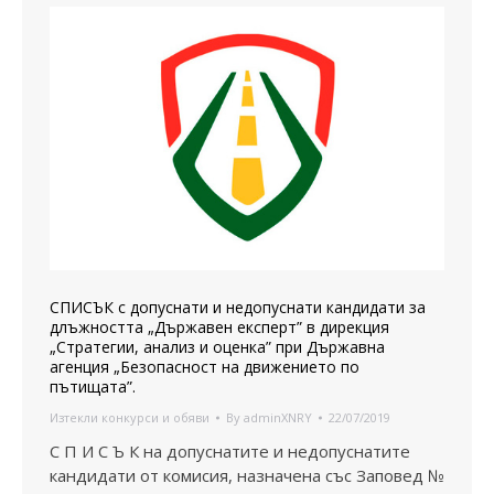
СПИСЪК с допуснати и недопуснати кандидати за
длъжността „Държавен експерт” в дирекция
„Стратегии, анализ и оценка” при Държавна
агенция „Безопасност на движението по
пътищата”.
Изтекли конкурси и обяви
By
adminXNRY
22/07/2019
С П И С Ъ К на допуснатите и недопуснатите
кандидати от комисия, назначена със Заповед №