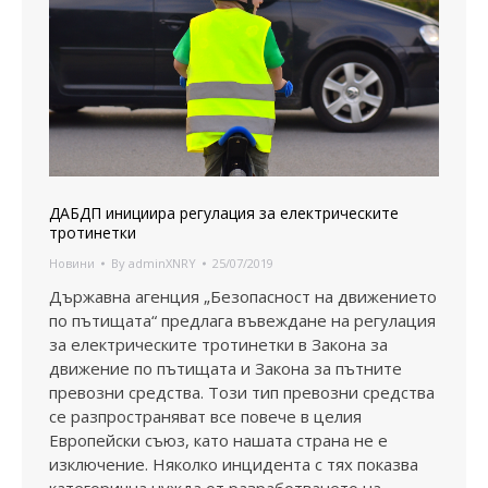
ДАБДП инициира регулация за електрическите
тротинетки
Новини
By
adminXNRY
25/07/2019
Държавна агенция „Безопасност на движението
по пътищата“ предлага въвеждане на регулация
за електрическите тротинетки в Закона за
движение по пътищата и Закона за пътните
превозни средства. Този тип превозни средства
се разпространяват все повече в целия
Европейски съюз, като нашата страна не е
изключение. Няколко инцидента с тях показва
категорична нужда от разработването на