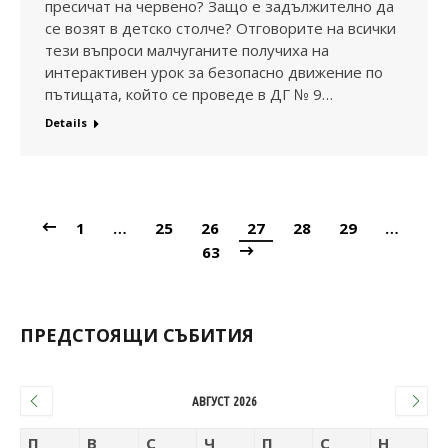
пресичат на червено? Защо е задължително да
се возят в детско столче? Отговорите на всички
тези въпроси малчуганите получиха на
интерактивен урок за безопасно движение по
пътищата, който се проведе в ДГ № 9…
Details
1
…
25
26
27
28
29
…
63
ПРЕДСТОЯЩИ СЪБИТИЯ
АВГУСТ 2026
П
В
С
Ч
П
С
Н