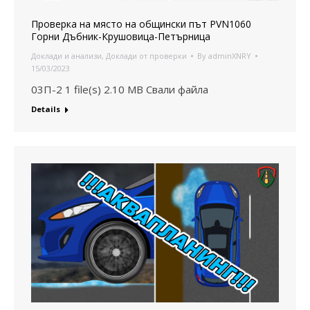
Проверка на място на общински път PVN1060
Горни Дъбник-Крушовица-Петърница
Доклади и анализи
,
Доклади от проверки
By
adminXNRY
15/03/2023
03П-2 1 file(s) 2.10 MB Свали файла
Details