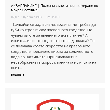
АКВАПЛАНИНГ | Полезни съвети при шофиране по
мокра настилка
Видео
By
adminXNRY
02/03/2023
Качвайки се зад волана, водачът не трябва да
губи контрол върху превозното средство. Но
чували ли сте за явлението аквапланинг? А
изпитвали ли сте го докато сте зад волана? То
се получава когато скоростта на превозното
средство е прекалено висока за количеството
вода по настилката. При аквапланинг
несъобразената скорост, паниката и липсата на
опит…
Details