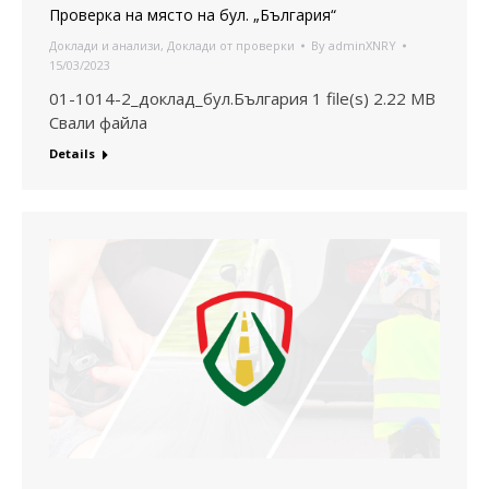
Проверка на място на бул. „България“
Доклади и анализи
,
Доклади от проверки
By
adminXNRY
15/03/2023
01-1014-2_доклад_бул.България 1 file(s) 2.22 MB
Свали файла
Details