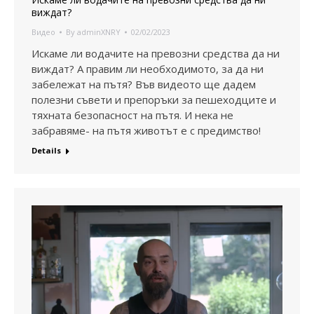
виждат?
Видео
By
adminXNRY
02/02/2023
Искаме ли водачите на превозни средства да ни
виждат? А правим ли необходимото, за да ни
забележат на пътя? Във видеото ще дадем
полезни съвети и препоръки за пешеходците и
тяхната безопасност на пътя. И нека не
забравяме- на пътя животът е с предимство!
Details