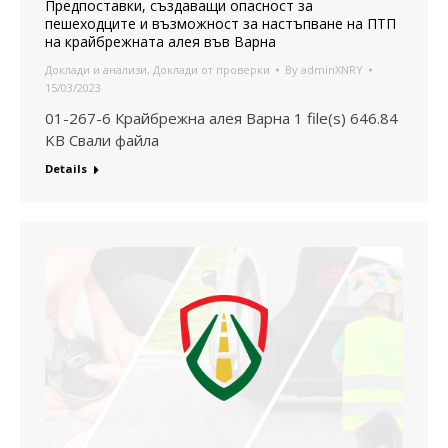
Предпоставки, създаващи опасност за
пешеходците и възможност за настъпване на ПТП
на крайбрежната алея във Варна
Доклади и анализи
,
Доклади от проверки
By
adminXNRY
15/03/2023
01-267-6 Крайбрежна алея Варна 1 file(s) 646.84
KB Свали файла
Details