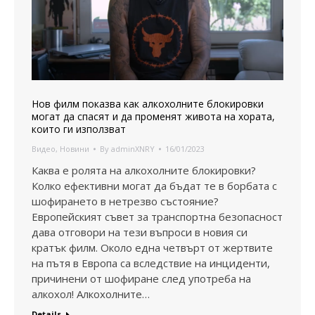
Нов филм показва как алкохолните блокировки
могат да спасят и да променят живота на хората,
които ги използват
Видео
,
Новини
By
adminXNRY
16/01/2023
Каква е ролята на алкохолните блокировки?
Колко ефективни могат да бъдат те в борбата с
шофирането в нетрезво състояние?
Европейският съвет за транспортна безопасност
дава отговори на тези въпроси в новия си
кратък филм. Около една четвърт от жертвите
на пътя в Европа са вследствие на инциденти,
причинени от шофиране след употреба на
алкохол! Алкохолните…
Details