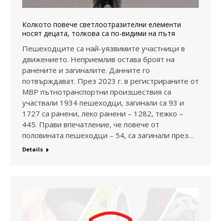
Колкото повече светлоотразителни елементи
носят децата, толкова са по-видими на пътя
Пешеходците са най-уязвимите участници в
движението. Неприемлив остава броят на
ранените и загиналите. Данните го
потвърждават. През 2023 г. в регистрираните от
МВР пътнотранспортни произшествия са
участвали 1934 пешеходци, загинали са 93 и
1727 са ранени, леко ранени – 1282, тежко –
445. Прави впечатление, че повече от
половината пешеходци – 54, са загинали през…
Details