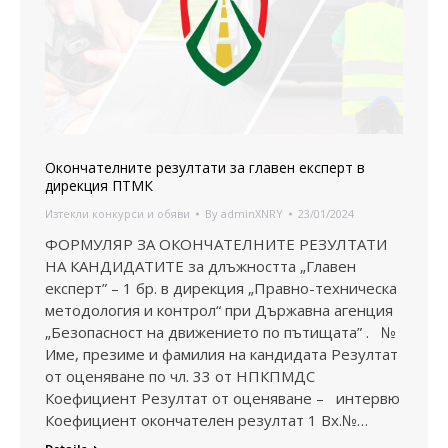
Окончателните резултати за главен експерт в
дирекция ПТМК
Изтекли конкурси и обяви
By
adminXNRY
23/01/2024
ФОРМУЛЯР ЗА ОКОНЧАТЕЛНИТЕ РЕЗУЛТАТИ
НА КАНДИДАТИТЕ за длъжността „Главен
експерт” – 1 бр. в дирекция „Правно-техническа
методология и контрол“ при Държавна агенция
„Безопасност на движението по пътищата” . №
Име, презиме и фамилия на кандидата Резултат
от оценяване по чл. 33 от НПКПМДС
Коефициент Резултат от оценяване – интервю
Коефициент окончателен резултат 1 Вх.№…