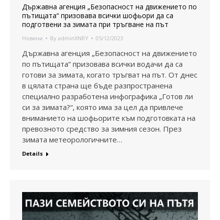
Държавна агенция „Безопасност на движението по
пътищата“ призовава всички шофьори да са
подготвени за зимата при тръгване на път
Новини
By
adminXNRY
05/12/2023
Държавна агенция „Безопасност на движението
по пътищата“ призовава всички водачи да са
готови за зимата, когато тръгват на път. От днес
в цялата страна ще бъде разпространена
специално разработена инфографика „Готов ли
си за зимата?“, която има за цел да привлече
вниманието на шофьорите към подготовката на
превозното средство за зимния сезон. През
зимата метеорологичните…
Details