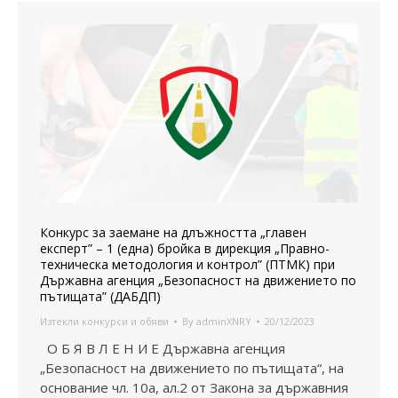
Конкурс за заемане на длъжността „главен
експерт” – 1 (една) бройка в дирекция „Правно-
техническа методология и контрол” (ПТМК) при
Държавна агенция „Безопасност на движението по
пътищата” (ДАБДП)
Изтекли конкурси и обяви
By
adminXNRY
20/12/2023
О Б Я В Л Е Н И Е Държавна агенция
„Безопасност на движението по пътищата“, на
основание чл. 10а, ал.2 от Закона за държавния