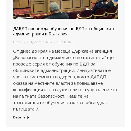
ДАБДП провежда обучения по БДП за общинските
администрации в България
Новини
By
adminXNRY
13/11/2023
От днес до края на месеца Държавна агенция
„Безопасност на движението по пътищата“ ще
проведе серия от обучения по БДП за
общинските администрации. Инициативата е
част от системната подкрепа, която ДАБДП
оказва на местните власти за повишаване
квалификацията на служителите в управлението
на пътната безопасност. Темите на
тазгодишните обучения са как се обследват
пътищата и…
Details