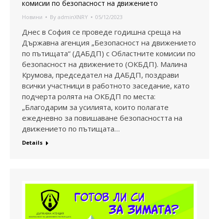
комисии по безопасност на движението
Новини
By
adminXNRY
05/12/2023
Днес в София се проведе годишна среща на
Държавна агенция „Безопасност на движението
по пътищата“ (ДАБДП) с Областните комисии по
безопасност на движението (ОКБДП). Малина
Крумова, председател на ДАБДП, поздрави
всички участници в работното заседание, като
подчерта ролята на ОКБДП по места:
„Благодарим за усилията, които полагате
ежедневно за повишаване безопасността на
движението по пътищата…
Details