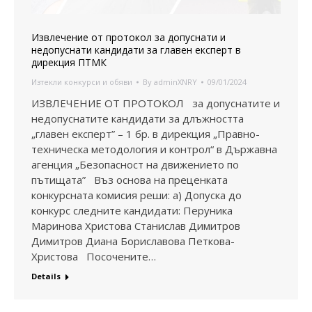
Извлечение от протокол за допуснати и
недопуснати кандидати за главен експерт в
дирекция ПТМК
Изтекли конкурси и обяви
By
adminXNRY
09/01/2024
ИЗВЛЕЧЕНИЕ ОТ ПРОТОКОЛ за допуснатите и
недопуснатите кандидати за длъжността
„главен експерт” – 1 бр. в дирекция „Правно-
техническа методология и контрол“ в Държавна
агенция „Безопасност на движението по
пътищата” Въз основа на преценката
конкурсната комисия реши: а) Допуска до
конкурс следните кандидати: Перуника
Маринова Христова Станислав Димитров
Димитров Диана Бориславова Петкова-
Христова Посочените…
Details